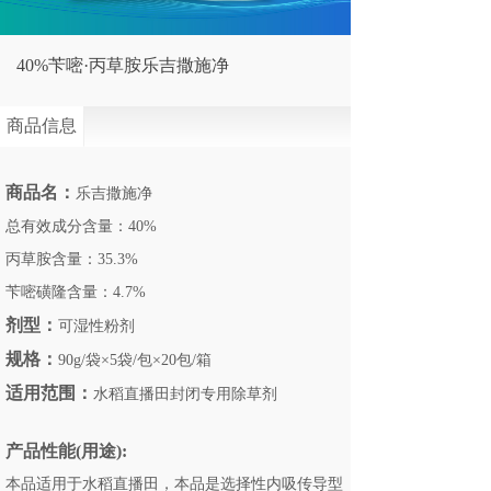
40%苄嘧·丙草胺乐吉撒施净
商品信息
商品名：
乐吉撒施净
总有效成分含量：40%
丙草胺含量：35.3%
苄嘧磺隆含量：4.7%
剂型：
可湿性粉剂
规格：
90g/袋×5袋/包×20包/箱
适用范围：
水稻直播田封闭专用除草剂
产品性能(用途):
本品适用于水稻直播田，本品是选择性内吸传导型