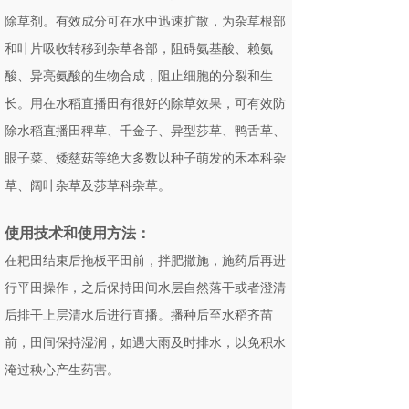
除草剂。有效成分可在水中迅速扩散，为杂草根部
和叶片吸收转移到杂草各部，阻碍氨基酸、赖氨
酸、异亮氨酸的生物合成，阻止细胞的分裂和生
长。用在水稻直播田有很好的除草效果，可有效防
除水稻直播田稗草、千金子、异型莎草、鸭舌草、
眼子菜、矮慈菇等绝大多数以种子萌发的禾本科杂
草、阔叶杂草及莎草科杂草。
使用技术和使用方法：
在耙田结束后拖板平田前，拌肥撒施，施药后再进
行平田操作，之后保持田间水层自然落干或者澄清
后排干上层清水后进行直播。播种后至水稻齐苗
前，田间保持湿润，如遇大雨及时排水，以免积水
淹过秧心产生药害。