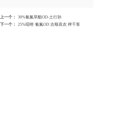
上一个：
30%氰氟草酯OD-土行孙
下一个：
25%噁唑·氰氟OD 吉顺喜农 稗千客