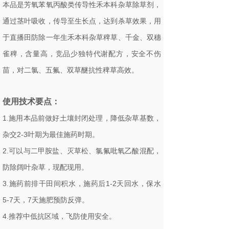
本品是芳氧苯氧丙酸类传导性禾本科杂草除草剂，
通过茎叶吸收，传导至生长点，达到杀草效果，用
于直播田防除一年生禾本科杂草稗草、千金、双穗
雀稗，含量高，竞品少独特代谢配方，安全不伤
苗，对二氯、五氟、双草醚抗性稗草高效。
使用技术要点：
1.施用本品前做好土壤封闭处理，降低杂草基数，
杂交2-3叶期为最佳施药时期。
2.可以与二甲胺盐、灭草松、氯氟吡氧乙酸混配，
防除阔叶杂草，现配现用。
3.施药前排干田间积水，施药后1-2天回水，保水
5-7天，7天施肥预防反弹。
4.推荐中低抗区域，飞防使用安全。