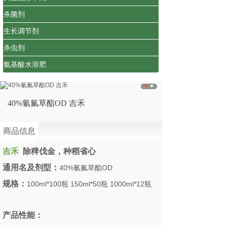
杀菌剂
生长调节剂
杀虫剂
氨基酸水溶肥
40%氰氟草酯OD 吉禾
商品信息
吉禾
除稗伐金，种稻省心
通用名及剂型：
40%氰氟草酯OD
规格：
100ml*100瓶 150ml*50瓶 1000ml*12瓶
产品性能：