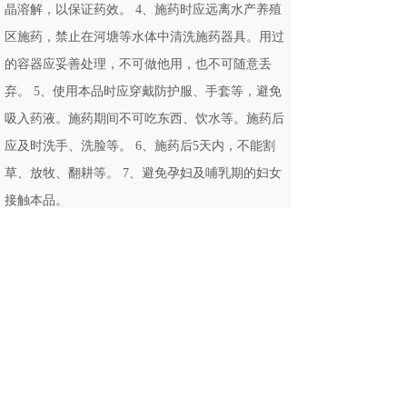
晶溶解，以保证药效。 4、施药时应远离水产养殖
区施药，禁止在河塘等水体中清洗施药器具。用过
的容器应妥善处理，不可做他用，也不可随意丢
弃。 5、使用本品时应穿戴防护服、手套等，避免
吸入药液。施药期间不可吃东西、饮水等。施药后
应及时洗手、洗脸等。 6、施药后5天内，不能割
草、放牧、翻耕等。 7、避免孕妇及哺乳期的妇女
接触本品。
中毒急救:
本品对皮肤、眼睛和上呼吸道有刺激作用。如不慎
吸入，应将病人移至空气流通处。溅入眼睛中，应
立即用大量清水冲洗至少15分钟；严重时，就医。
皮肤接触时，用清水及肥皂洗干净。如误服，则应
立即携此标签将病人送医院诊治。可用吐根糖浆诱