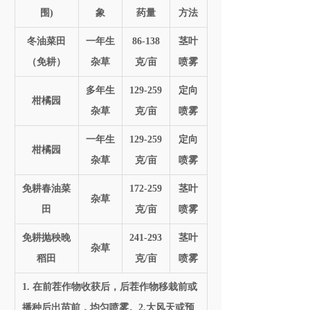
围)
象
药量
方法
冬油菜田
一年生
86-138
茎叶
（免耕）
杂草
克/亩
喷雾
多年生
129-259
定向
柑橘园
杂草
克/亩
喷雾
一年生
129-259
定向
柑橘园
杂草
克/亩
喷雾
免耕春油菜
172-259
茎叶
杂草
田
克/亩
喷雾
免耕抛秧晚
241-293
茎叶
杂草
稻田
克/亩
喷雾
1. 在前茬作物收获后，后茬作物移栽前或
播种后出苗前，均匀喷雾。2.大风天或预