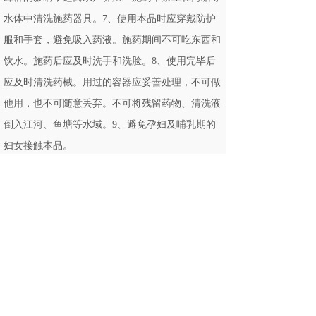
水体中清洗施药器具。7、使用本品时应穿戴防护
服和手套，避免吸入药液。施药期间不可吃东西和
饮水。施药后应及时洗手和洗脸。8、使用完毕后
应及时清洗药械。用过的容器应妥善处理，不可做
他用，也不可随意丢弃。不可将残留药物、清洗液
倒入江河、鱼塘等水域。9、避免孕妇及哺乳期的
妇女接触本品。
中毒急救:
中毒症状表现为对皮肤、眼睛和呼吸道有刺激作
用。误吞本品，立即催吐；若摄入量大，可用吐根
糖浆诱吐，还可在服用的活性炭泥中加入山梨醇，
并携此标签送医院诊治，无特殊解毒剂，对症治
疗。不慎吸入：应将病人移至空气流通处；不慎眼
睛溅入或接触皮肤，应用大量清水冲洗至少15分