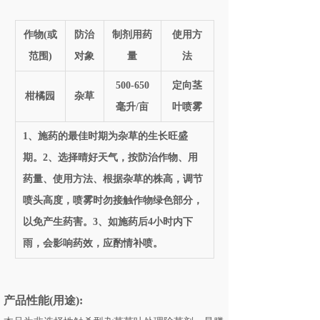
作物(或
防治
制剂用药
使用方
范围)
对象
量
法
500-650
定向茎
柑橘园
杂草
毫升/亩
叶喷雾
1、施药的最佳时期为杂草的生长旺盛
期。2、选择晴好天气，按防治作物、用
药量、使用方法、根据杂草的株高，调节
喷头高度，喷雾时勿接触作物绿色部分，
以免产生药害。3、如施药后4小时内下
雨，会影响药效，应酌情补喷。
产品性能(用途):