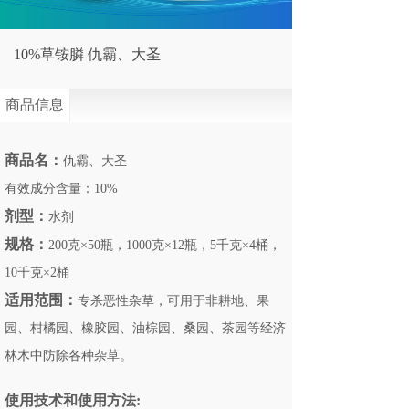
10%草铵膦 仇霸、大圣
商品信息
商品名：
仇霸、大圣
有效成分含量：
10%
剂型：
水剂
规格：
200克×50瓶，1000克×12瓶，5千克×4桶，
10千克×2桶
适用范围
：
专杀恶性杂草，可用于非耕地、果
园、柑橘园、橡胶园、油棕园、桑园、茶园等经济
林木中防除各种杂草。
使用技术和使用方法: