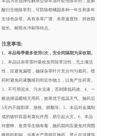
本品为非选择性触杀型杂草茎叶处理除草剂，是膦
酸衍生物除草剂，可防除柑橘园多种一年生和多年
生绿色杂草。具有杀草广谱、杀草速度快、持效期
较长、耐雨水冲刷等特点。
注意事项:
1、本品每季最多使用1次，安全间隔期为采收期。
2、本品以杂草茎叶吸收发挥除草活性，无土壤活
性，应避免漏喷，确保杂草叶片充分均匀着药。喷
药时避免药液飘移到邻近作物上，以免产生药害。
3、不可用泥水、污水兑液，否则降低药效。4、一
般选择温暖晴天用药，效果优于低温天气。施药后
5天内不能割草、放牧、耕翻等。5、本品对金属制
成的镀锌容器有腐化作用，易引起火灾。6、本品
对蜜蜂、鱼类等生物有毒，施药期间应避免对周围
蜂群的影响，远离水产养殖区施药，禁止在河塘等